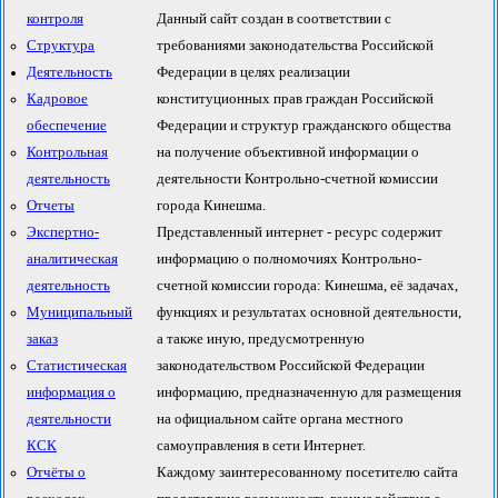
контроля
Данный сайт создан в соответствии с
Структура
требованиями законодательства Российской
Деятельность
Федерации в целях реализации
Кадровое
конституционных прав граждан Российской
обеспечение
Федерации и структур гражданского общества
Контрольная
на получение объективной информации о
деятельность
деятельности Контрольно-счетной комиссии
Отчеты
города Кинешма.
Экспертно-
Представленный интернет - ресурс содержит
аналитическая
информацию о полномочиях Контрольно-
деятельность
счетной комиссии города: Кинешма, её задачах,
Муниципальный
функциях и результатах основной деятельности,
заказ
а также иную, предусмотренную
Статистическая
законодательством Российской Федерации
информация о
информацию, предназначенную для размещения
деятельности
на официальном сайте органа местного
КСК
самоуправления в сети Интернет.
Отчёты о
Каждому заинтересованному посетителю сайта